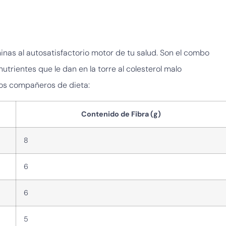
inas al autosatisfactorio motor de tu salud. Son el combo
utrientes que le dan en la torre al colesterol malo
tos compañeros de dieta:
Contenido de Fibra (g)
8
6
6
5