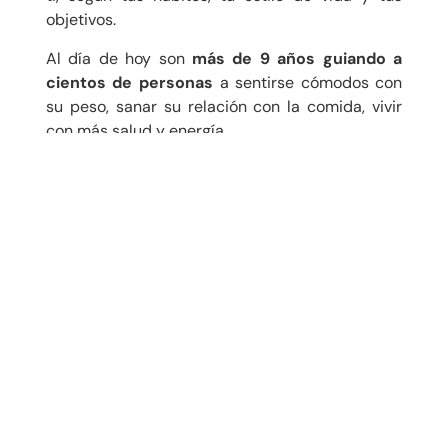
objetivos.
Al día de hoy son
más de 9 años guiando a
cientos de personas
a sentirse cómodos con
su peso, sanar su relación con la comida, vivir
con más salud y energía.
Sea cual sea tu caso, estoy aquí para ayudarte.
Como dietista en Quito he elaborado
planes de
alimentación exitosos para personas con
diabetes, trastornos de conducta
alimentaria, diabetes, embarazadas
, casos de
hipotiroidismo, problemas digestivos,
deportistas, conflictos de sobrepeso,
vegetarianos y veganos.
Trabajaremos siempre bajo un enfoque de
equilibrio, flexibilidad, sin cambios radicales
ni dietas restrictivas.